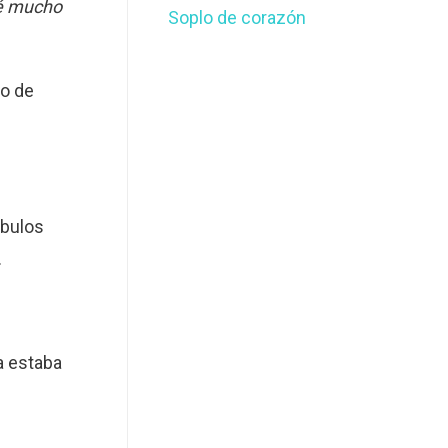
é mucho
Soplo de corazón
do de
óbulos
.
a estaba