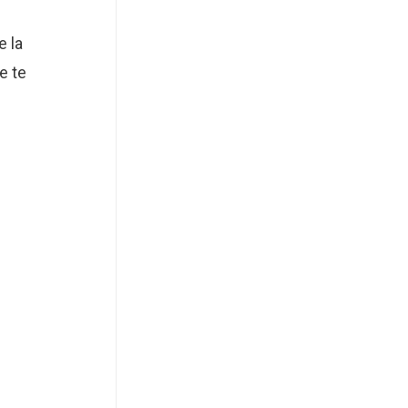
e la
e te