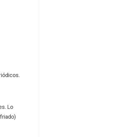
riódicos.
s. Lo
friado)