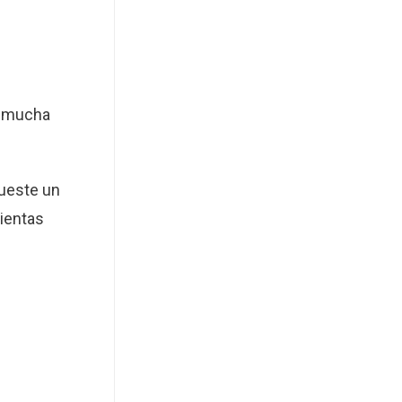
s mucha
ueste un
ientas