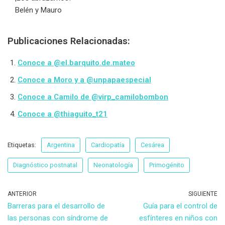
Belén y Mauro
Publicaciones Relacionadas:
Conoce a @el.barquito.de.mateo
Conoce a Moro y a @unpapaespecial
Conoce a Camilo de @virp_camilobombon
Conoce a @thiaguito_t21
Etiquetas:
Argentina
Cardiopatía
Cesárea
Diagnóstico postnatal
Neonatología
Primogénito
ANTERIOR
SIGUIENTE
Barreras para el desarrollo de
Guía para el control de
las personas con síndrome de
esfínteres en niños con