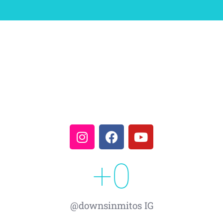
+
0
@downsinmitos IG