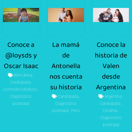
Conoce a
La mamá
Conoce la
@loysds y
de
historia de
Oscar Isaac
Antonella
Valen
nos cuenta
desde
Bilirrubina
Cardiopatía
su historia
Argentina
Controles Médicos
Diagnóstico
Cardiopatía
Argentina
postnatal
Diagnóstico
Cardiopatía
postnatal
Perú
Cesárea
Diagnóstico
postnatal