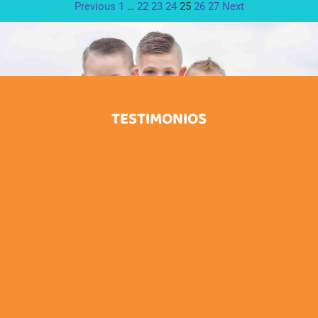
Previous
1
…
22
23
24
25
26
27
Next
TESTIMONIOS