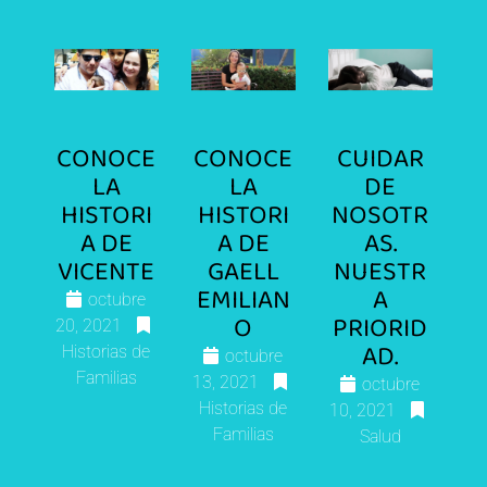
CONOCE
CONOCE
CUIDAR
LA
LA
DE
HISTORI
HISTORI
NOSOTR
A DE
A DE
AS.
VICENTE
GAELL
NUESTR
EMILIAN
A
octubre
O
PRIORID
20, 2021
AD.
Historias de
octubre
Familias
13, 2021
octubre
Historias de
10, 2021
Familias
Salud