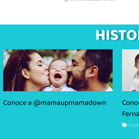
HISTO
Conoce a @mamaupmamadown
Conoc
Fern
Diagn