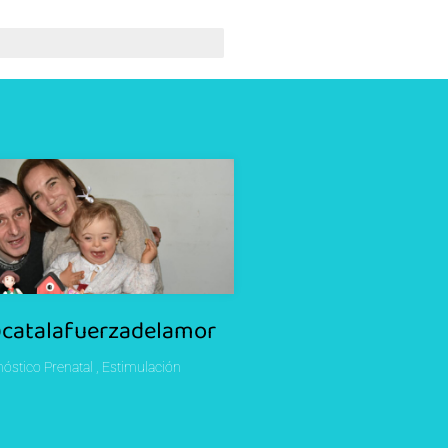
catalafuerzadelamor
nóstico Prenatal
Estimulación