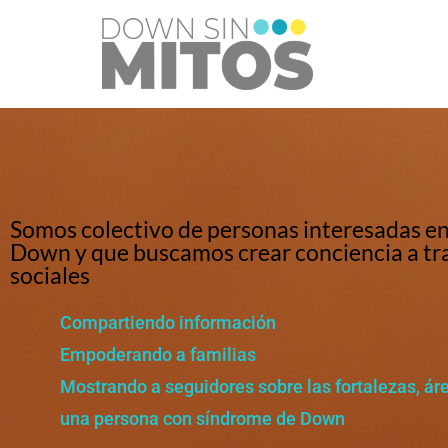
Saltar
al
contenido
Somos colectivo de personas interesadas en
Down y que buscamos crear conciencia a tra
sociales
Compartiendo información
Empoderando a familias
Mostrando a seguidores sobre las fortalezas, ár
una persona con síndrome de Down