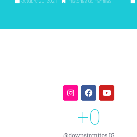
octubre 20, 2021
Historias de Familias
+
0
@downsinmitos IG