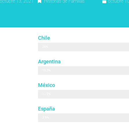
octubre 13, 2021
Historias de Familias
octubre 1
Chile
26%
Argentina
19.3%
México
11.7%
España
7.9%