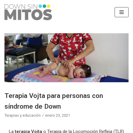
Saltar
al
contenido
Terapia Vojta para personas con
síndrome de Down
Terapias y educación
enero 23, 2021
La
terapia Vojta
o Terapia de la Locomoción Refleja (TLR)