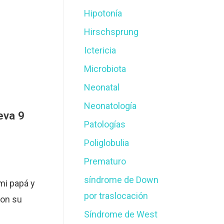
Hipotonía
Hirschsprung
Ictericia
Microbiota
Neonatal
Neonatología
leva 9
Patologías
Poliglobulia
Prematuro
síndrome de Down
i papá y
por traslocación
con su
Síndrome de West