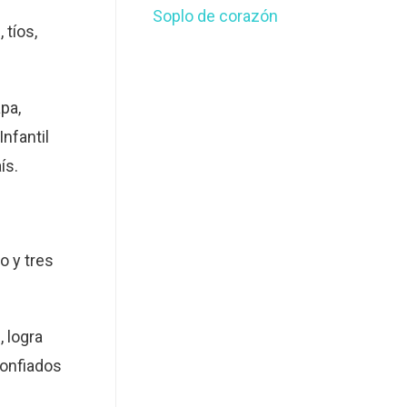
Soplo de corazón
 tíos,
pa,
nfantil
ís.
o y tres
 logra
confiados