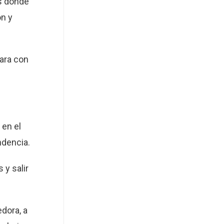
s donde
ón y
ara con
 en el
ndencia.
 y salir
edora, a