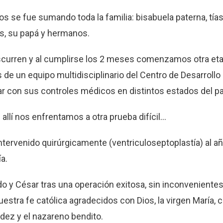
los se fue sumando toda la familia: bisabuela paterna, tías,
s, su papá y hermanos.
scurren y al cumplirse los 2 meses comenzamos otra eta
e un equipo multidisciplinario del Centro de Desarrollo I
ar con sus controles médicos en distintos estados del pa
allí nos enfrentamos a otra prueba difícil…
ervenido quirúrgicamente (ventriculoseptoplastía) al añ
a.
y César tras una operación exitosa, sin inconvenientes,
stra fe católica agradecidos con Dios, la virgen María, 
ndez y el nazareno bendito.