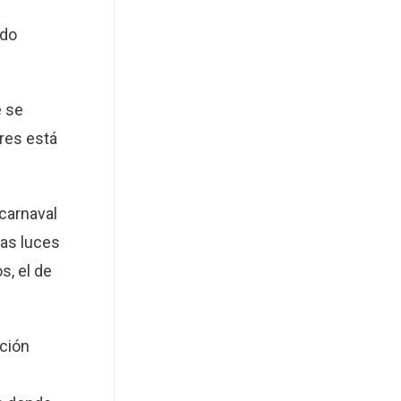
ado
e se
eres está
carnaval
las luces
s, el de
ación