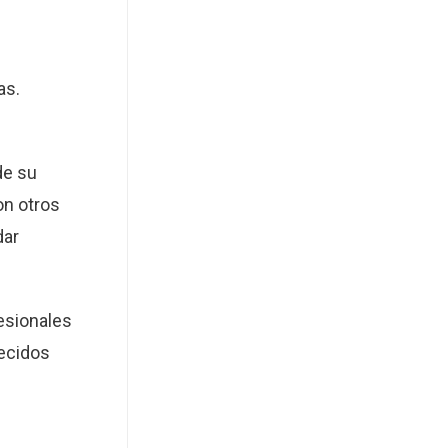
as.
de su
on otros
dar
esionales
decidos